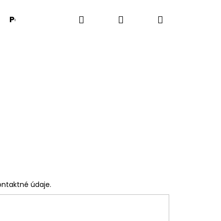
Hľadať
Prihlásenie
Nákupný
Párty doplnky
Darčekové predmety
košík
ontaktné údaje.
Nasledujúce