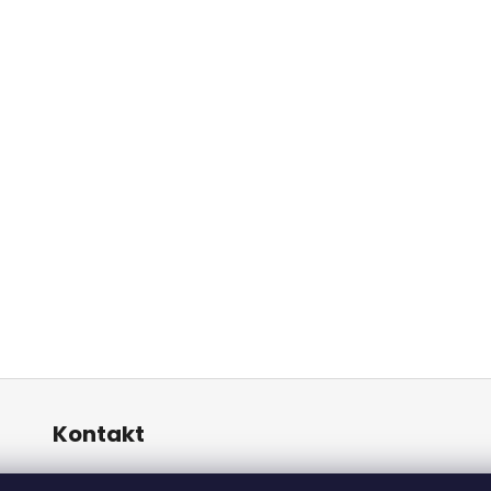
Kontakt
info
@
alicadecor.sk