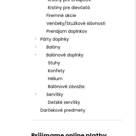
SERVÍTKY LOVE 33X33CM (20KS)
Krstiny pre dievčatá
€3,30
Firemné akcie
Venčeky/Stužkové slávnosti
Prenájom doplnkov
Párty doplnky
Balóny
Balónové doplnky
Stuhy
Konfety
Hélium
Balónové závažia
Servítky
Detské servítky
Darčekové predmety
Prijímame online platby