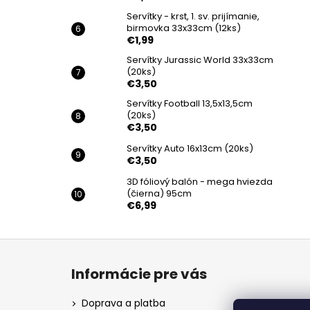
Servítky - krst, 1. sv. prijímanie,
birmovka 33x33cm (12ks)
€1,99
Servítky Jurassic World 33x33cm
(20ks)
€3,50
Servítky Football 13,5x13,5cm
(20ks)
€3,50
Servítky Auto 16x13cm (20ks)
€3,50
3D fóliový balón - mega hviezda
(čierna) 95cm
€6,99
Z
á
Informácie pre vás
p
ä
Doprava a platba