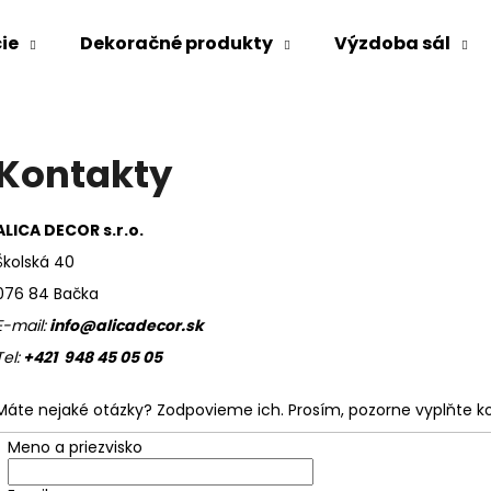
ie
Dekoračné produkty
Výzdoba sál
Čo potrebujete nájsť?
Kontakty
HĽADAŤ
ALICA DECOR s.r.o.
Školská 40
076 84 Bačka
Odporúčame
E-mail:
info@alicadecor.sk
Tel:
+421 948 45 05 05
Máte nejaké otázky? Zodpovieme ich. Prosím, pozorne vyplňte k
Meno a priezvisko