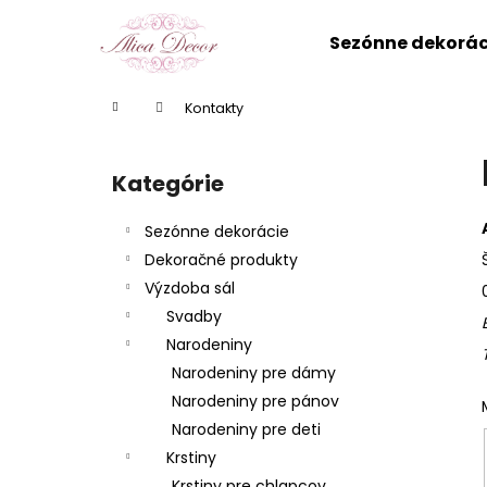
K
Prejsť
na
o
Sezónne dekorác
obsah
Späť
Späť
š
do
do
í
Domov
Kontakty
k
obchodu
obchodu
B
o
Kategórie
Preskočiť
č
kategórie
n
Sezónne dekorácie
ý
Dekoračné produkty
p
Výzdoba sál
a
Svadby
n
Narodeniny
e
Narodeniny pre dámy
l
Narodeniny pre pánov
Narodeniny pre deti
Krstiny
Krstiny pre chlapcov