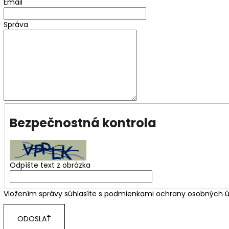
SERVÍTKY MINIONS 33X33CM (20KS)
SERVÍTKY CATS 
Email
(12KS)
€3,30
€3,50
Správa
Bezpečnostná kontrola
Odpíšte text z obrázka
Vložením správy súhlasíte s
podmienkami ochrany osobných ú
ODOSLAŤ