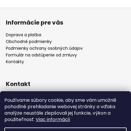
Z
á
Informácie pre vás
p
ä
Doprava a platba
t
Obchodné podmienky
i
Podmienky ochrany osobných údajov
e
Formulár na odstúpenie od zmluvy
Kontakty
Kontakt
info
@
alicadecor.sk
Používame súbory cookie, aby sme vám umožnili
+421 948 45 05 05
pohodlné prehliadanie webovej stránky a vďaka
https://www.facebook.com/alicadecor
analýze neustále zlepšovali jej funkcie, výkon a
použiteľnosť.
Viac informácií