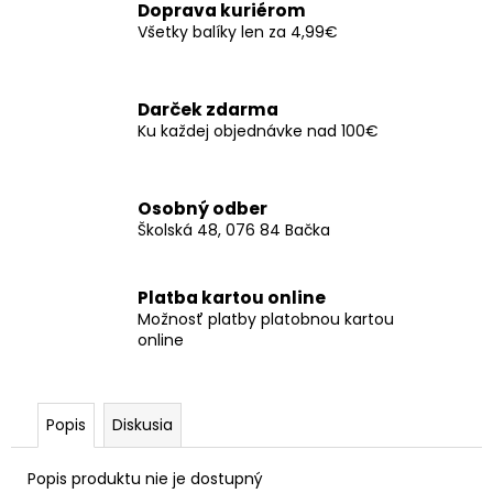
č
Doprava kuriérom
a
Všetky balíky len za 4,99€
m
e
Darček zdarma
Ku každej objednávke nad 100€
SERVÍTKY
FOOTBALL
13,5X13,5CM
(20KS)
Osobný odber
€3,50
Školská 48, 076 84 Bačka
Platba kartou online
Možnosť platby platobnou kartou
online
Popis
Diskusia
Popis produktu nie je dostupný