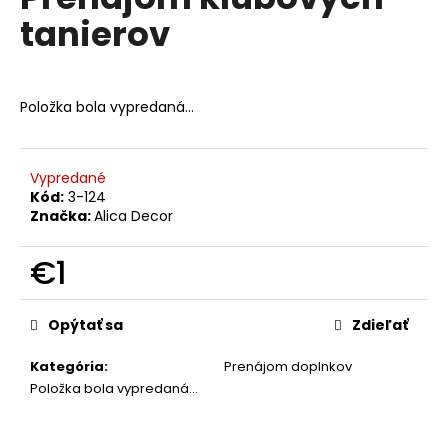
je
á
tanierov
0,0
z
j
5
s
hviezdičiek.
ť
Položka bola vypredaná…
?
Vypredané
Kód:
3-124
Značka:
Alica Decor
HĽADAŤ
€1
Jednotková
O
cena:
Opýtať sa
Zdieľať
d
p
Kategória
:
Prenájom doplnkov
o
Položka bola vypredaná…
r
ú