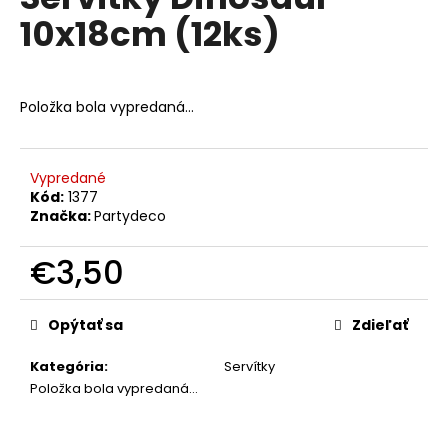
je
á
10x18cm (12ks)
0,0
z
j
5
s
hviezdičiek.
ť
Položka bola vypredaná…
?
Vypredané
Kód:
1377
Značka:
Partydeco
HĽADAŤ
€3,50
Jednotková
O
cena:
Opýtať sa
Zdieľať
d
p
Kategória
:
Servítky
o
Položka bola vypredaná…
r
ú