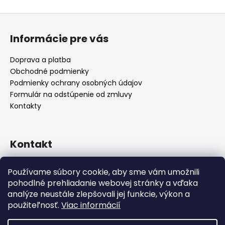
Z
á
Informácie pre vás
p
ä
Doprava a platba
t
Obchodné podmienky
i
Podmienky ochrany osobných údajov
e
Formulár na odstúpenie od zmluvy
Kontakty
Kontakt
info
@
alicadecor.sk
Používame súbory cookie, aby sme vám umožnili
+421 948 45 05 05
pohodlné prehliadanie webovej stránky a vďaka
https://www.facebook.com/alicadecor
analýze neustále zlepšovali jej funkcie, výkon a
použiteľnosť.
Viac informácií