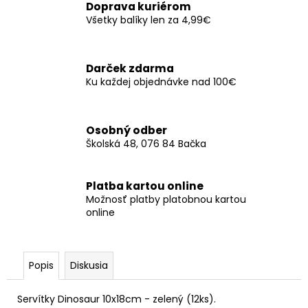
č
Doprava kuriérom
a
Všetky balíky len za 4,99€
m
e
Darček zdarma
Ku každej objednávke nad 100€
3D
FÓLIOVÝ
BALÓN
-
Osobný odber
HVIEZDA
Školská 48, 076 84 Bačka
(IRISDESCENT)
70CM
€4,50
Platba kartou online
Možnosť platby platobnou kartou
online
Popis
Diskusia
Servítky Dinosaur 10x18cm - zelený (12ks).