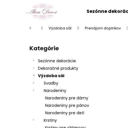
K
Prejsť
na
o
Sezónne dekorác
obsah
Späť
Späť
š
do
do
í
Domov
Výzdoba sál
Prenájom doplnkov
k
obchodu
obchodu
B
o
Kategórie
Preskočiť
č
kategórie
n
Sezónne dekorácie
ý
Dekoračné produkty
p
Výzdoba sál
a
Svadby
n
Narodeniny
e
Narodeniny pre dámy
l
Narodeniny pre pánov
Narodeniny pre deti
Krstiny
Krstiny pre chlapcov