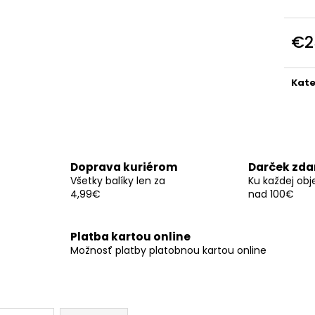
SERVÍTKY MINIONS 33X33CM (20KS)
SERVÍTKY CATS 
(12KS)
€3,30
€3,50
€2
Jedn
cena
Kate
Doprava kuriérom
Darček zd
Všetky balíky len za
Ku každej ob
4,99€
nad 100€
Platba kartou online
Možnosť platby platobnou kartou online