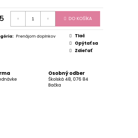
PAWS 15,5X14,5CM
5
DO KOŠÍKA
otková
:
Tlač
gória
:
Prenájom doplnkov
Opýtať sa
Zdieľať
arma
Osobný odber
jednávke
Školská 48, 076 84
Bačka