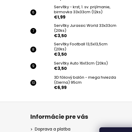
Servítky - krst, 1. sv. prijímanie,
birmovka 33x33cm (12ks)
€1,99
Servítky Jurassic World 33x33cm
(20ks)
€3,50
Servítky Football 13,5x13,5cm
(20ks)
€3,50
Servítky Auto 16x13cm (20ks)
€3,50
3D fóliový balón - mega hviezda
(čierna) 95cm
€6,99
Z
á
Informácie pre vás
p
ä
Doprava a platba