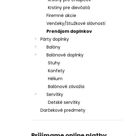
SERVÍTKY LOVE 33X33CM (20KS)
Krstiny pre dievčatá
€3,30
Firemné akcie
Venčeky/Stužkové slávnosti
Prenájom doplnkov
Párty doplnky
Balóny
Balónové doplnky
Stuhy
Konfety
Hélium
Balónové závažia
Servítky
Detské servítky
Darčekové predmety
Prijímame online platby