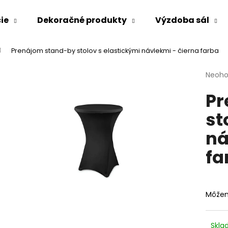
ie
Dekoračné produkty
Výzdoba sál
Prenájom stand-by stolov s elastickými návlekmi - čierna farba
Čo potrebujete nájsť?
Priem
Neoho
hodno
Pr
produ
HĽADAŤ
je
st
0,0
z
ná
5
Odporúčame
hviezd
fa
Môžem
Skl