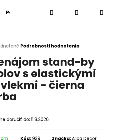
Hľadať
Prihlásenie
Nákupný
Párty doplnky
Darčekové predmety
košík
erné
dnotené
Podrobnosti hodnotenia
tenie
enájom stand-by
ktu
olov s elastickými
vlekmi - čierna
ičiek.
rba
e doručiť do:
11.8.2026
Nasledujúce
adom
Kód:
939
Značka:
Alica Decor