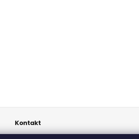
Kontakt
info
@
alicadecor.sk