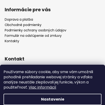
Z
á
Informácie pre vás
p
ä
Doprava a platba
t
Obchodné podmienky
i
Podmienky ochrany osobných údajov
e
Formulár na odstúpenie od zmluvy
Kontakty
Kontakt
info
@
alicadecor.sk
Používame súbory cookie, aby sme vám umožnili
+421 948 45 05 05
pohodlné prehliadanie webovej stránky a vďaka
https://www.facebook.com/alicadecor
analýze neustále zlepšovali jej funkcie, výkon a
použiteľnosť.
Viac informácií
Nastavenie
Vytvoril Shoptet