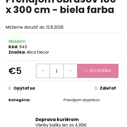
je
á
x 300 cm - biela farba
0,0
z
j
5
s
hviezdičiek.
Môžeme doručiť do:
12.8.2026
ť
?
Skladom
Kód:
943
Značka:
Alica Decor
HĽADAŤ
€5
DO KOŠÍKA
Jednotková
cena:
Opýtať sa
Zdieľať
O
d
Kategória
:
Prenájom doplnkov
p
o
r
Doprava kuriérom
ú
Všetky balíky len za 4,99€