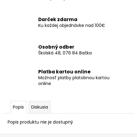
č
a
m
Darček zdarma
e
Ku každej objednávke nad 100€
SERVÍTKY
CATS
Osobný odber
PAWS
Školská 48, 076 84 Bačka
15,5X14,5CM
(12KS)
€3,50
Platba kartou online
Možnosť platby platobnou kartou
online
Popis
Diskusia
Popis produktu nie je dostupný