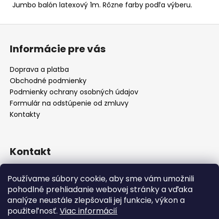
Jumbo balón latexový 1m. Rôzne farby podľa výberu.
Z
á
Informácie pre vás
p
ä
Doprava a platba
t
Obchodné podmienky
i
Podmienky ochrany osobných údajov
e
Formulár na odstúpenie od zmluvy
Kontakty
Kontakt
info
@
alicadecor.sk
Používame súbory cookie, aby sme vám umožnili
+421 948 45 05 05
pohodlné prehliadanie webovej stránky a vďaka
https://www.facebook.com/alicadecor
analýze neustále zlepšovali jej funkcie, výkon a
použiteľnosť.
Viac informácií