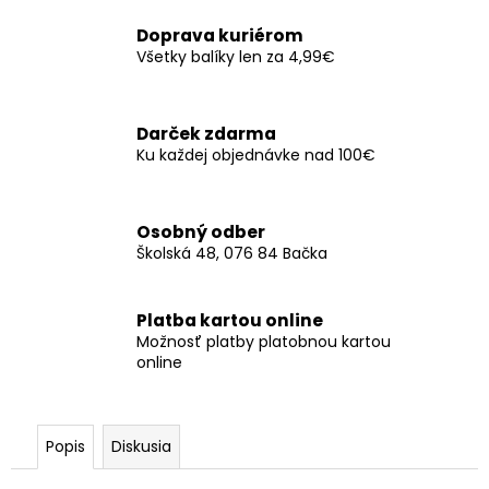
č
a
Doprava kuriérom
m
Všetky balíky len za 4,99€
e
Darček zdarma
SERVÍTKY
Ku každej objednávke nad 100€
BUTTERFLIES
16X12CM
(12KS)
-
SVETLORUŽOVÁ
Osobný odber
Školská 48, 076 84 Bačka
€3,50
Platba kartou online
Možnosť platby platobnou kartou
online
Popis
Diskusia