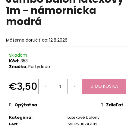
je
á
1m - námornícka
0,0
z
j
modrá
5
s
hviezdičiek.
ť
?
Môžeme doručiť do:
12.8.2026
Skladom
Kód:
353
Značka:
Partydeco
HĽADAŤ
€3,50
DO KOŠÍKA
Jednotková
O
cena:
d
Opýtať sa
Zdieľať
p
o
Kategória
:
Latexové balóny
r
EAN
:
5902230747012
ú