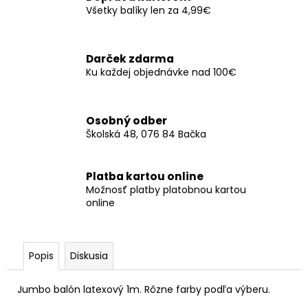
č
Všetky balíky len za 4,99€
a
m
e
Darček zdarma
Ku každej objednávke nad 100€
SERVÍTKY
AUTO
16X13CM
Osobný odber
(20KS)
Školská 48, 076 84 Bačka
€3,50
Platba kartou online
Možnosť platby platobnou kartou
online
Popis
Diskusia
Jumbo balón latexový 1m. Rôzne farby podľa výberu.