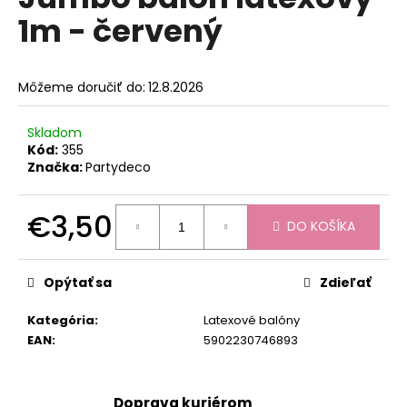
je
á
1m - červený
0,0
z
j
5
s
hviezdičiek.
Môžeme doručiť do:
12.8.2026
ť
?
Skladom
Kód:
355
Značka:
Partydeco
HĽADAŤ
€3,50
DO KOŠÍKA
Jednotková
cena:
Opýtať sa
Zdieľať
O
d
Kategória
:
Latexové balóny
p
EAN
:
5902230746893
o
r
ú
Doprava kuriérom