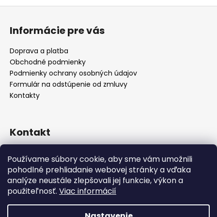
Z
á
Informácie pre vás
p
ä
Doprava a platba
t
Obchodné podmienky
i
Podmienky ochrany osobných údajov
e
Formulár na odstúpenie od zmluvy
Kontakty
Kontakt
info
@
alicadecor.sk
Používame súbory cookie, aby sme vám umožnili
+421 948 45 05 05
pohodlné prehliadanie webovej stránky a vďaka
https://www.facebook.com/alicadecor
analýze neustále zlepšovali jej funkcie, výkon a
použiteľnosť.
Viac informácií
Nastavenie