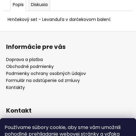
Popis
Diskusia
Hrnčekový set - Levanduľa v darčekovom balení.
Z
á
Informácie pre vás
p
ä
Doprava a platba
t
Obchodné podmienky
i
Podmienky ochrany osobných údajov
e
Formulár na odstúpenie od zmluvy
Kontakty
Kontakt
info
@
alicadecor.sk
Používame súbory cookie, aby sme vám umožnili
+421 948 45 05 05
pohodlné prehliadanie webovej stránky a vďaka