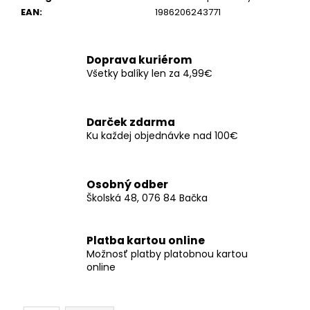
č
EAN
:
1986206243771
a
m
e
Doprava kuriérom
Všetky balíky len za 4,99€
SERVÍTKY
BUTTERFLIES
16X12CM
Darček zdarma
(12KS)
-
Ku každej objednávke nad 100€
SVETLORUŽOVÁ
€3,50
Osobný odber
Školská 48, 076 84 Bačka
Platba kartou online
Možnosť platby platobnou kartou
online