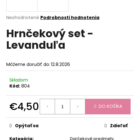
á
j
Priemerné
Neohodnotené
Podrobnosti hodnotenia
s
hodnotenie
Hrnčekový set -
produktu
ť
je
?
Levanduľa
0,0
z
5
hviezdičiek.
Môžeme doručiť do:
12.8.2026
HĽADAŤ
Skladom
Kód:
804
O
€4,50
d
DO KOŠÍKA
p
Jednotková
o
cena:
Opýtať sa
Zdieľať
r
ú
Kategória
:
Darčekové predmety