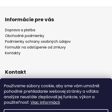
Z
á
Informácie pre vás
p
ä
Doprava a platba
t
Obchodné podmienky
i
Podmienky ochrany osobných údajov
e
Formulár na odstúpenie od zmluvy
Kontakty
Kontakt
info
@
alicadecor.sk
Používame súbory cookie, aby sme vám umožnili
+421 948 45 05 05
pohodlné prehliadanie webovej stránky a vďaka
https://www.facebook.com/alicadecor
analýze neustále zlepšovali jej funkcie, výkon a
použiteľnosť.
Viac informácií