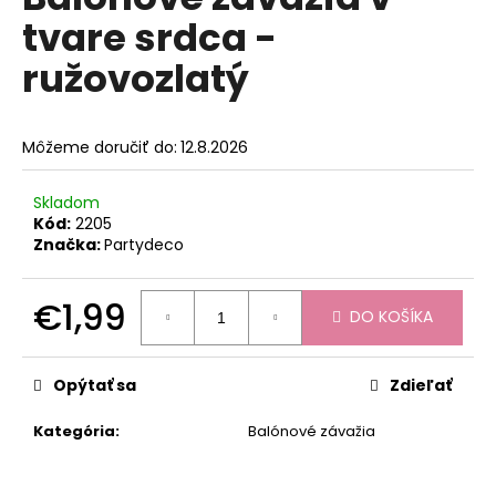
je
á
tvare srdca -
0,0
z
j
ružovozlatý
5
s
hviezdičiek.
ť
?
Môžeme doručiť do:
12.8.2026
Skladom
Kód:
2205
Značka:
Partydeco
HĽADAŤ
€1,99
DO KOŠÍKA
Jednotková
O
cena:
d
Opýtať sa
Zdieľať
p
o
Kategória
:
Balónové závažia
r
ú