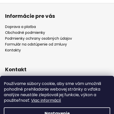
Z
á
Informácie pre vás
p
ä
Doprava a platba
t
Obchodné podmienky
i
Podmienky ochrany osobných údajov
e
Formulár na odstúpenie od zmluvy
Kontakty
Kontakt
info
@
alicadecor.sk
Používame súbory cookie, aby sme vám umožnili
+421 948 45 05 05
pohodlné prehliadanie webovej stránky a vďaka
https://www.facebook.com/alicadecor
analýze neustále zlepšovali jej funkcie, výkon a
použiteľnosť.
Viac informácií
Nastavenie