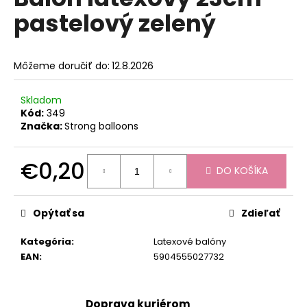
je
á
pastelový zelený
0,0
z
j
5
s
hviezdičiek.
Môžeme doručiť do:
12.8.2026
ť
?
Skladom
Kód:
349
Značka:
Strong balloons
HĽADAŤ
€0,20
DO KOŠÍKA
Jednotková
cena:
Opýtať sa
Zdieľať
O
d
Kategória
:
Latexové balóny
p
EAN
:
5904555027732
o
r
ú
Doprava kuriérom