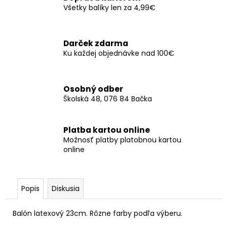
č
Všetky balíky len za 4,99€
a
m
e
Darček zdarma
Ku každej objednávke nad 100€
SERVÍTKY
BUTTERFLIES
16X12CM
Osobný odber
(12KS)
-
Školská 48, 076 84 Bačka
SVETLORUŽOVÁ
€3,50
Platba kartou online
Možnosť platby platobnou kartou
online
Popis
Diskusia
Balón latexový 23cm. Rôzne farby podľa výberu.