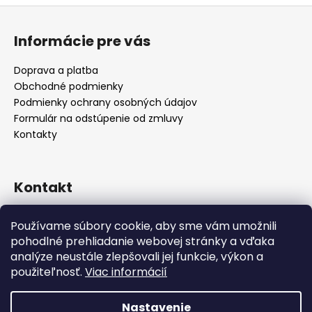
Z
á
Informácie pre vás
p
ä
Doprava a platba
t
Obchodné podmienky
i
Podmienky ochrany osobných údajov
e
Formulár na odstúpenie od zmluvy
Kontakty
Kontakt
info
@
alicadecor.sk
Používame súbory cookie, aby sme vám umožnili
+421 948 45 05 05
pohodlné prehliadanie webovej stránky a vďaka
https://www.facebook.com/alicadecor
analýze neustále zlepšovali jej funkcie, výkon a
použiteľnosť.
Viac informácií
Nastavenie