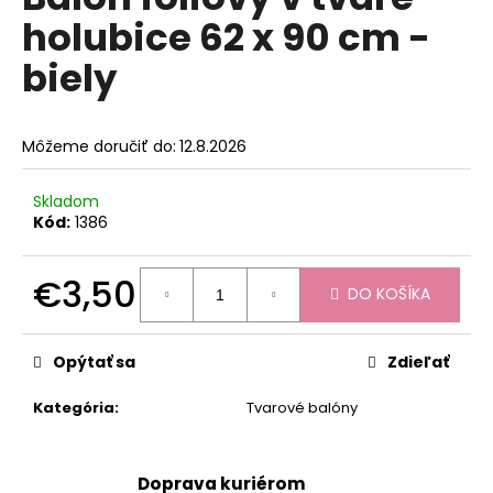
je
á
holubice 62 x 90 cm -
0,0
z
j
biely
5
s
hviezdičiek.
ť
?
Môžeme doručiť do:
12.8.2026
Skladom
Kód:
1386
HĽADAŤ
€3,50
DO KOŠÍKA
Jednotková
cena:
O
Opýtať sa
Zdieľať
d
p
Kategória
:
Tvarové balóny
o
r
ú
Doprava kuriérom