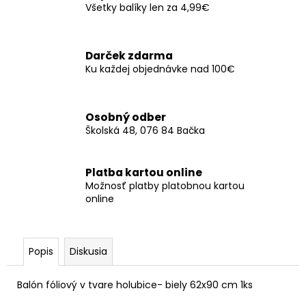
č
Všetky balíky len za 4,99€
a
m
e
Darček zdarma
Ku každej objednávke nad 100€
SERVÍTKY
BUTTERFLIES
16X12CM
Osobný odber
(12KS)
Školská 48, 076 84 Bačka
-
RUŽOVÁ
€3,50
Platba kartou online
Možnosť platby platobnou kartou
online
Popis
Diskusia
Balón fóliový v tvare holubice- biely 62x90 cm 1ks