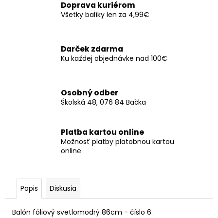
č
Doprava kuriérom
a
Všetky balíky len za 4,99€
m
e
Darček zdarma
Ku každej objednávke nad 100€
SERVÍTKY
LOVE
33X33CM
(20KS)
Osobný odber
€3,30
Školská 48, 076 84 Bačka
Platba kartou online
Možnosť platby platobnou kartou
online
Popis
Diskusia
Balón fóliový svetlomodrý 86cm - číslo 6.