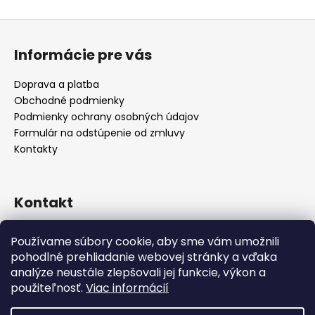
Z
á
Informácie pre vás
p
ä
Doprava a platba
t
Obchodné podmienky
i
Podmienky ochrany osobných údajov
e
Formulár na odstúpenie od zmluvy
Kontakty
Kontakt
info
@
alicadecor.sk
Používame súbory cookie, aby sme vám umožnili
+421 948 45 05 05
pohodlné prehliadanie webovej stránky a vďaka
https://www.facebook.com/alicadecor
analýze neustále zlepšovali jej funkcie, výkon a
použiteľnosť.
Viac informácií