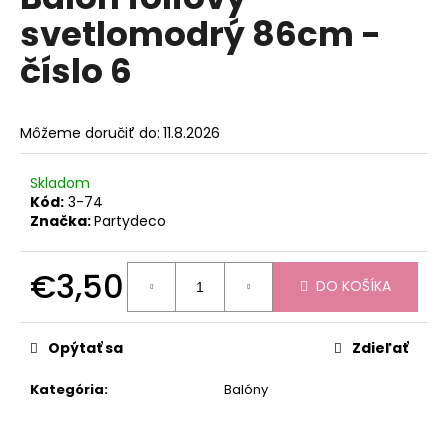
je
á
svetlomodrý 86cm -
0,0
z
j
číslo 6
5
s
hviezdičiek.
ť
?
Môžeme doručiť do:
11.8.2026
Skladom
Kód:
3-74
Značka:
Partydeco
HĽADAŤ
€3,50
DO KOŠÍKA
Jednotková
O
cena:
d
Opýtať sa
Zdieľať
p
o
Kategória
:
Balóny
r
ú