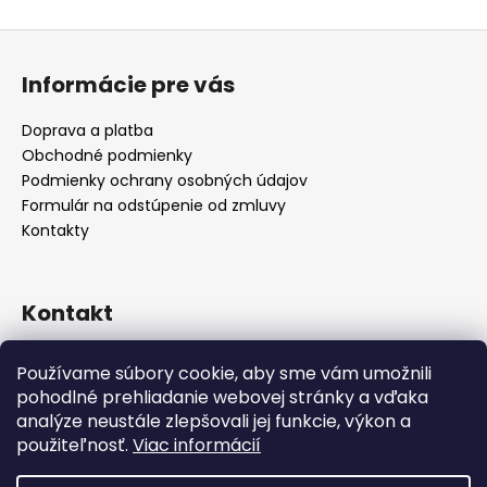
Z
á
Informácie pre vás
p
ä
Doprava a platba
t
Obchodné podmienky
i
Podmienky ochrany osobných údajov
e
Formulár na odstúpenie od zmluvy
Kontakty
Kontakt
info
@
alicadecor.sk
Používame súbory cookie, aby sme vám umožnili
+421 948 45 05 05
pohodlné prehliadanie webovej stránky a vďaka
https://www.facebook.com/alicadecor
analýze neustále zlepšovali jej funkcie, výkon a
použiteľnosť.
Viac informácií