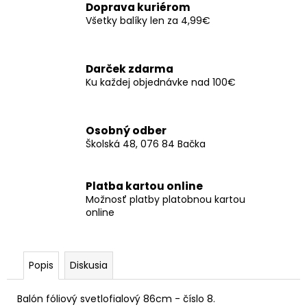
č
Doprava kuriérom
a
Všetky balíky len za 4,99€
m
e
Darček zdarma
Ku každej objednávke nad 100€
SERVÍTKY
FOOTBALL
13,5X13,5CM
(20KS)
Osobný odber
€3,50
Školská 48, 076 84 Bačka
Platba kartou online
Možnosť platby platobnou kartou
online
Popis
Diskusia
Balón fóliový svetlofialový 86cm - číslo 8.