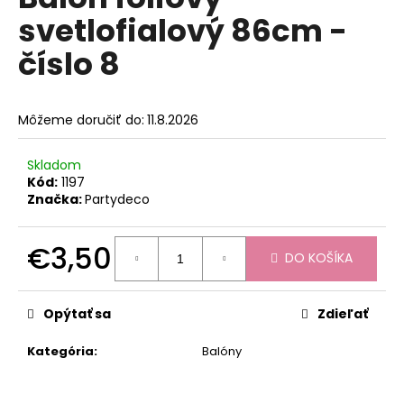
je
á
svetlofialový 86cm -
0,0
z
j
číslo 8
5
s
hviezdičiek.
ť
?
Môžeme doručiť do:
11.8.2026
Skladom
Kód:
1197
Značka:
Partydeco
HĽADAŤ
€3,50
DO KOŠÍKA
Jednotková
O
cena:
d
Opýtať sa
Zdieľať
p
o
Kategória
:
Balóny
r
ú