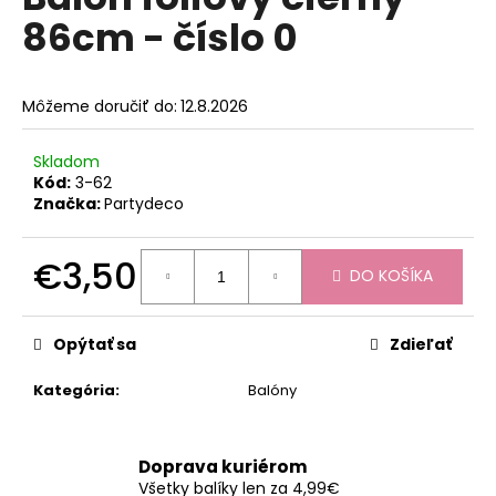
je
á
86cm - číslo 0
0,0
z
j
5
s
hviezdičiek.
Môžeme doručiť do:
12.8.2026
ť
?
Skladom
Kód:
3-62
Značka:
Partydeco
HĽADAŤ
€3,50
DO KOŠÍKA
Jednotková
cena:
Opýtať sa
Zdieľať
O
d
Kategória
:
Balóny
p
o
r
Doprava kuriérom
ú
Všetky balíky len za 4,99€