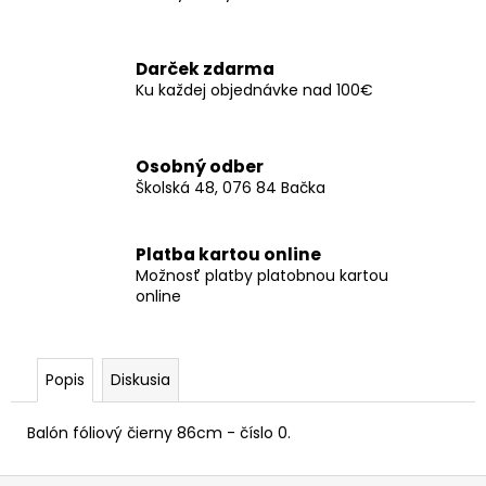
č
a
m
Darček zdarma
e
Ku každej objednávke nad 100€
SERVÍTKY
AUTO
Osobný odber
16X13CM
Školská 48, 076 84 Bačka
(20KS)
€3,50
Platba kartou online
Možnosť platby platobnou kartou
online
Popis
Diskusia
Balón fóliový čierny 86cm - číslo 0.