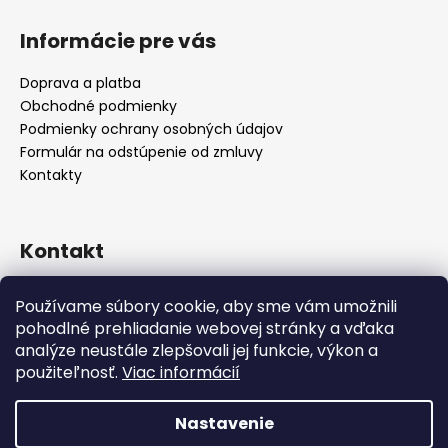
Z
á
Informácie pre vás
p
ä
Doprava a platba
t
Obchodné podmienky
i
Podmienky ochrany osobných údajov
e
Formulár na odstúpenie od zmluvy
Kontakty
Kontakt
info
@
alicadecor.sk
Používame súbory cookie, aby sme vám umožnili
+421 948 45 05 05
pohodlné prehliadanie webovej stránky a vďaka
https://www.facebook.com/alicadecor
analýze neustále zlepšovali jej funkcie, výkon a
použiteľnosť.
Viac informácií
Nastavenie
Vytvoril Shoptet